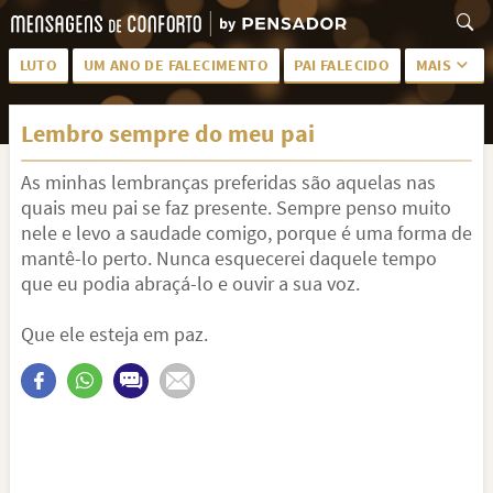
LUTO
UM ANO DE FALECIMENTO
PAI FALECIDO
MAIS
LUTO PARA AMIGA
PALAVRAS
Lembro sempre do meu pai
SAUDADES DA MÃE
PÊSAMES
As minhas lembranças preferidas são aquelas nas
PÊSAMES PARA AMIGA
DESCANSE EM PAZ
quais meu pai se faz presente. Sempre penso muito
MEUS SENTIMENTOS
PÊSAMES PARA AMIGO
nele e levo a saudade comigo, porque é uma forma de
mantê-lo perto. Nunca esquecerei daquele tempo
FRASES DE LUTO PARA AMIGO
FIM DE NAMORO
que eu podia abraçá-lo e ouvir a sua voz.
TODAS AS CATEGORIAS
Que ele esteja em paz.