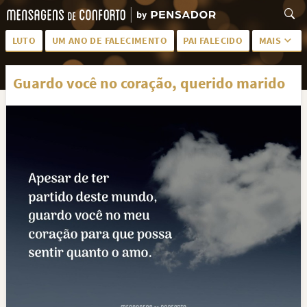
LUTO
UM ANO DE FALECIMENTO
PAI FALECIDO
MAIS
LUTO PARA AMIGA
PALAVRAS
Guardo você no coração, querido marido
SAUDADES DA MÃE
PÊSAMES
PÊSAMES PARA AMIGA
DESCANSE EM PAZ
MEUS SENTIMENTOS
PÊSAMES PARA AMIGO
FRASES DE LUTO PARA AMIGO
FIM DE NAMORO
TODAS AS CATEGORIAS