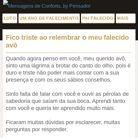
LUTO
UM ANO DE FALECIMENTO
PAI FALECIDO
MAIS
Luto para Amiga
Fico triste ao relembrar o meu falecido
Palavras
avô
Saudades da Mãe
Pêsames
Pêsames para Amiga
Quando agora penso em você, meu querido avô,
Descanse em Paz
sinto uma lágrima a brotar do canto do olho, pois é
Meus Sentimentos
duro e triste não poder mais contar com a sua
Pêsames para Amigo
presença e com os seus sábios conselhos.
Frases de Luto para Amigo
Fim de Namoro
Sinto falta de falar com você e ouvir as pérolas de
Todas as Categorias
sabedoria que saíam da sua boca. Aprendi tanto
com você e queria ter aprendido muito mais.
Ficaram muitas dúvidas por esclarecer, muitas
perguntas por responder.