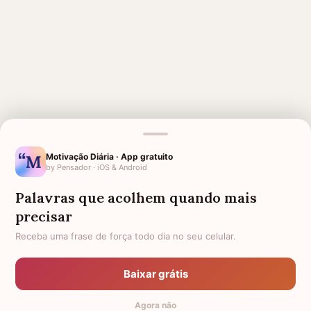
MENSAGENS RELACIONADAS
Motivação Diária · App gratuito
by Pensador · iOS & Android
LUTO
LUTO PARA PRIMA
Palavras que acolhem quando mais
AMIGA QUE FALECEU HOJE
1 MÊS DE FALECIMENTO PARA
MINHA TIA
precisar
Receba uma frase de força todo dia no seu celular.
AMIGO QUE FALECEU HOJE
QUEM PARTIU CEDO DEMAIS
SAUDADES PARA PRIMA
1 ANO DE FALECIMENTO DA
FALECIDA
Baixar grátis
PRIMA
FRASES DE LUTO PARA PRIMA
SAUDADES DE QUEM PARTIU
Agora não
PARA A ETERNIDADE