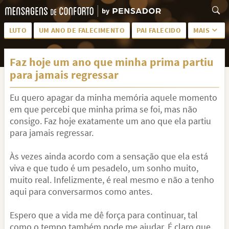
LUTO
UM ANO DE FALECIMENTO
PAI FALECIDO
MAIS
LUTO PARA AMIGA
PALAVRAS
Faz hoje um ano que minha prima partiu
SAUDADES DA MÃE
PÊSAMES
para jamais regressar
PÊSAMES PARA AMIGA
DESCANSE EM PAZ
Eu quero apagar da minha memória aquele momento
MEUS SENTIMENTOS
PÊSAMES PARA AMIGO
em que percebi que minha prima se foi, mas não
consigo. Faz hoje exatamente um ano que ela partiu
FRASES DE LUTO PARA AMIGO
FIM DE NAMORO
para jamais regressar.
TODAS AS CATEGORIAS
Às vezes ainda acordo com a sensação que ela está
viva e que tudo é um pesadelo, um sonho muito,
muito real. Infelizmente, é real mesmo e não a tenho
aqui para conversarmos como antes.
Espero que a vida me dê força para continuar, tal
como o tempo também pode me ajudar. É claro que