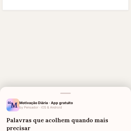
Motivação Diária · App gratuito
by Pensador · iOS & Android
MENSAGENS RELACIONADAS
Palavras que acolhem quando mais
DESCANSE EM PAZ TIA
DESCANSE EM PAZ GUERREIRA
precisar