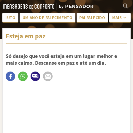
LUTO
UM ANO DE FALECIMENTO
PAI FALECIDO
MAIS
LUTO PARA AMIGA
PALAVRAS
Esteja em paz
SAUDADES DA MÃE
PÊSAMES
PÊSAMES PARA AMIGA
DESCANSE EM PAZ
Só desejo que você esteja em um lugar melhor e
MEUS SENTIMENTOS
PÊSAMES PARA AMIGO
mais calmo. Descanse em paz e até um dia.
FRASES DE LUTO PARA AMIGO
FIM DE NAMORO
TODAS AS CATEGORIAS