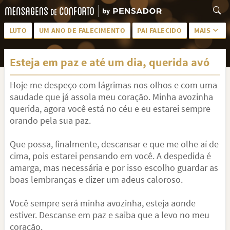
LUTO
UM ANO DE FALECIMENTO
PAI FALECIDO
MAIS
LUTO PARA AMIGA
PALAVRAS
Esteja em paz e até um dia, querida avó
SAUDADES DA MÃE
PÊSAMES
Hoje me despeço com lágrimas nos olhos e com uma
PÊSAMES PARA AMIGA
DESCANSE EM PAZ
saudade que já assola meu coração. Minha avozinha
MEUS SENTIMENTOS
PÊSAMES PARA AMIGO
querida, agora você está no céu e eu estarei sempre
orando pela sua paz.
FRASES DE LUTO PARA AMIGO
FIM DE NAMORO
Que possa, finalmente, descansar e que me olhe aí de
TODAS AS CATEGORIAS
cima, pois estarei pensando em você. A despedida é
amarga, mas necessária e por isso escolho guardar as
boas lembranças e dizer um adeus caloroso.
Você sempre será minha avozinha, esteja aonde
estiver. Descanse em paz e saiba que a levo no meu
coração.