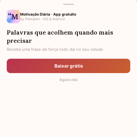
MENSAGENS RELACIONADAS
Motivação Diária · App gratuito
by Pensador · iOS & Android
SÉTIMO DIA DE FALECIMENTO
DESCANSE EM PAZ AVÔ
PARA AVÓ
Palavras que acolhem quando mais
DESCANSE EM PAZ AVÓ
ANIVERSÁRIO PARA AVÓ
precisar
FALECIDA
Receba uma frase de força todo dia no seu celular.
PARA QUEM PERDEU A AVÓ
SAUDADE DA AVÓ
1 ANO DE FALECIMENTO DA AVÓ
Baixar grátis
SAUDADES AVÔ QUE MORREU
DESPEDIDA PARA AVÓ
1 MÊS DE FALECIMENTO DA
Agora não
MINHA AVÓ
© 2014-2026 Mensagens de Conforto,
by Pensador