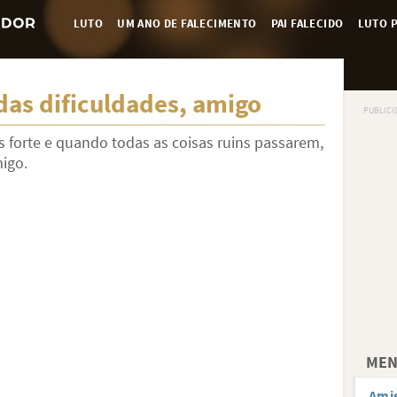
LUTO
UM ANO DE FALECIMENTO
PAI FALECIDO
LUTO P
das dificuldades, amigo
is forte e quando todas as coisas ruins passarem,
migo.
MEN
Amig