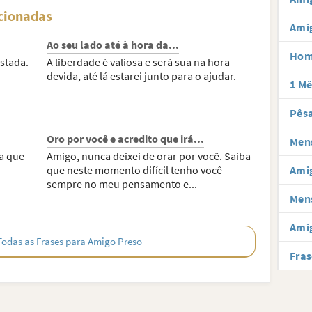
acionadas
Ami
Ao seu lado até à hora da...
Hom
stada.
A liberdade é valiosa e será sua na hora
devida, até lá estarei junto para o ajudar.
1 Mê
Pês
Oro por você e acredito que irá...
Men
ba que
Amigo, nunca deixei de orar por você. Saiba
que neste momento difícil tenho você
Ami
sempre no meu pensamento e...
Men
Amig
Todas as Frases para Amigo Preso
Fras