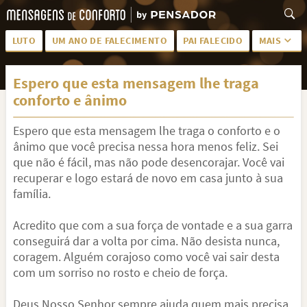
LUTO
UM ANO DE FALECIMENTO
PAI FALECIDO
MAIS
LUTO PARA AMIGA
PALAVRAS
Espero que esta mensagem lhe traga
SAUDADES DA MÃE
PÊSAMES
conforto e ânimo
PÊSAMES PARA AMIGA
DESCANSE EM PAZ
Espero que esta mensagem lhe traga o conforto e o
MEUS SENTIMENTOS
PÊSAMES PARA AMIGO
ânimo que você precisa nessa hora menos feliz. Sei
que não é fácil, mas não pode desencorajar. Você vai
FRASES DE LUTO PARA AMIGO
FIM DE NAMORO
recuperar e logo estará de novo em casa junto à sua
família.
TODAS AS CATEGORIAS
Acredito que com a sua força de vontade e a sua garra
conseguirá dar a volta por cima. Não desista nunca,
coragem. Alguém corajoso como você vai sair desta
com um sorriso no rosto e cheio de força.
Deus Nosso Senhor sempre ajuda quem mais precisa