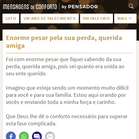
LUTO
UM ANO DE FALECIMENTO
PAI FALECIDO
MAIS
LUTO PARA AMIGA
PALAVRAS
Enorme pesar pela sua perda, querida
SAUDADES DA MÃE
PÊSAMES
amiga
PÊSAMES PARA AMIGA
DESCANSE EM PAZ
Foi com enorme pesar que fiquei sabendo da sua
MEUS SENTIMENTOS
PÊSAMES PARA AMIGO
perda, querida amiga, pois sei quanto era unida ao
seu ente querido.
FRASES DE LUTO PARA AMIGO
FIM DE NAMORO
Imagino que esteja sendo um momento muito difícil
TODAS AS CATEGORIAS
para você e para sua família. Estou aqui orando por
vocês e enviando toda a minha força e carinho.
Que Deus lhe dê o conforto necessário para superar
esta fase complicada.