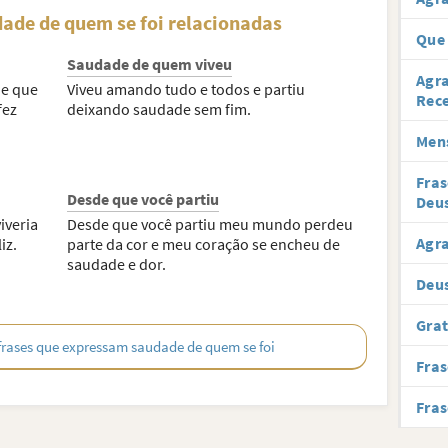
ade de quem se foi relacionadas
Que 
Saudade de quem viveu
Agra
de que
Viveu amando tudo e todos e partiu
Rec
fez
deixando saudade sem fim.
Men
Fras
Desde que você partiu
Deu
iveria
Desde que você partiu meu mundo perdeu
Agr
iz.
parte da cor e meu coração se encheu de
saudade e dor.
Deu
Grat
 frases que expressam saudade de quem se foi
Fras
Fras