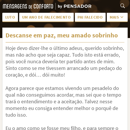
LUTO
UM ANO DE FALECIMENTO
PAI FALECIDO
MAIS
LUTO PARA AMIGA
PALAVRAS
Descanse em paz, meu amado sobrinho
SAUDADES DA MÃE
PÊSAMES
Hoje devo dizer-lhe o último adeus, querido sobrinho,
PÊSAMES PARA AMIGA
DESCANSE EM PAZ
mas não acho que seja capaz. Tudo isto está errado,
MEUS SENTIMENTOS
PÊSAMES PARA AMIGO
pois você nunca deveria ter partido antes de mim.
Sinto como se me tivessem arrancado um pedaço do
FRASES DE LUTO PARA AMIGO
FIM DE NAMORO
coração, e dói… dói muito!
TODAS AS CATEGORIAS
Agora parece que estamos vivendo um pesadelo do
qual não conseguimos acordar, mas sei que o tempo
trará o entendimento e a aceitação. Talvez nesse
momento eu consiga entender melhor o porquê de
tudo isso.
Eu o amo como se fosse meu filho, e para sempre o