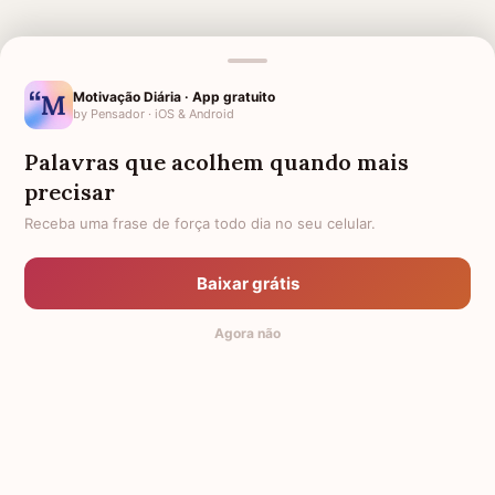
Motivação Diária · App gratuito
by Pensador · iOS & Android
MENSAGENS RELACIONADAS
Palavras que acolhem quando mais
DESCANSE EM PAZ TIA
DESCANSE EM PAZ GUERREIRA
precisar
DESCANSE EM PAZ AVÔ
DESCANSE EM PAZ AMIGA
Receba uma frase de força todo dia no seu celular.
DESCANSE EM PAZ AVÓ
DESCANSE EM PAZ
Baixar grátis
DESCANSE EM PAZ TIO
DESCANSE EM PAZ PRIMO
Agora não
DESCANSE EM PAZ PRIMA
DESCANSE EM PAZ AMIGO