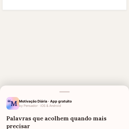
Motivação Diária · App gratuito
by Pensador · iOS & Android
MENSAGENS RELACIONADAS
Palavras que acolhem quando mais
DESCANSE EM PAZ GUERREIRA
DESCANSE EM PAZ TIA
precisar