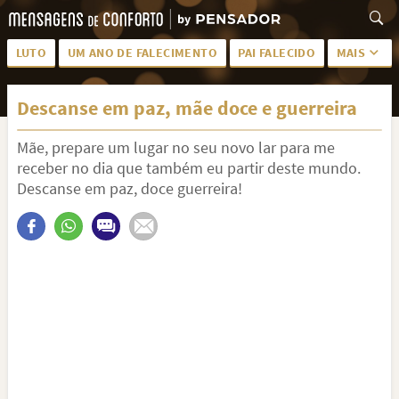
LUTO
UM ANO DE FALECIMENTO
PAI FALECIDO
MAIS
LUTO PARA AMIGA
PALAVRAS
Descanse em paz, mãe doce e guerreira
SAUDADES DA MÃE
PÊSAMES
Mãe, prepare um lugar no seu novo lar para me
PÊSAMES PARA AMIGA
DESCANSE EM PAZ
receber no dia que também eu partir deste mundo.
MEUS SENTIMENTOS
PÊSAMES PARA AMIGO
Descanse em paz, doce guerreira!
FRASES DE LUTO PARA AMIGO
FIM DE NAMORO
TODAS AS CATEGORIAS