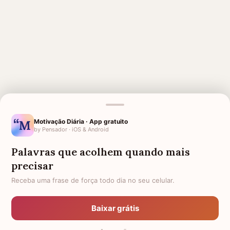
Motivação Diária · App gratuito
MENSAGENS RELACIONADAS
by Pensador · iOS & Android
SAUDADES DO MEU AMOR
SAUDADES DO MEU FILHO
Palavras que acolhem quando mais
AMOR E SAUDADES
SAUDADES TIO
precisar
Receba uma frase de força todo dia no seu celular.
1 MÊS DE FALECIMENTO DO
HOMENAGEM PARA MÃE
MEU PAI
FALECIDA
SAUDADES AVÔ QUE MORREU
LUTO PELO MEU AVÔ
Baixar grátis
AGRADECIMENTO POR CUIDAR
1 ANO DE FALECIMENTO DO