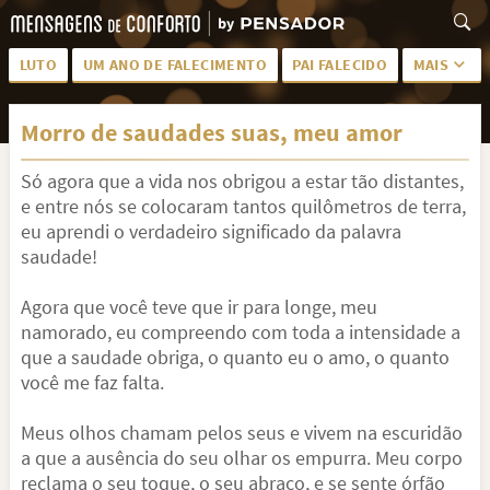
LUTO
UM ANO DE FALECIMENTO
PAI FALECIDO
MAIS
LUTO PARA AMIGA
PALAVRAS
Morro de saudades suas, meu amor
SAUDADES DA MÃE
PÊSAMES
Só agora que a vida nos obrigou a estar tão distantes,
PÊSAMES PARA AMIGA
DESCANSE EM PAZ
e entre nós se colocaram tantos quilômetros de terra,
MEUS SENTIMENTOS
PÊSAMES PARA AMIGO
eu aprendi o verdadeiro significado da palavra
saudade!
FRASES DE LUTO PARA AMIGO
FIM DE NAMORO
Agora que você teve que ir para longe, meu
TODAS AS CATEGORIAS
namorado, eu compreendo com toda a intensidade a
que a saudade obriga, o quanto eu o amo, o quanto
você me faz falta.
Meus olhos chamam pelos seus e vivem na escuridão
a que a ausência do seu olhar os empurra. Meu corpo
reclama o seu toque, o seu abraço, e se sente órfão