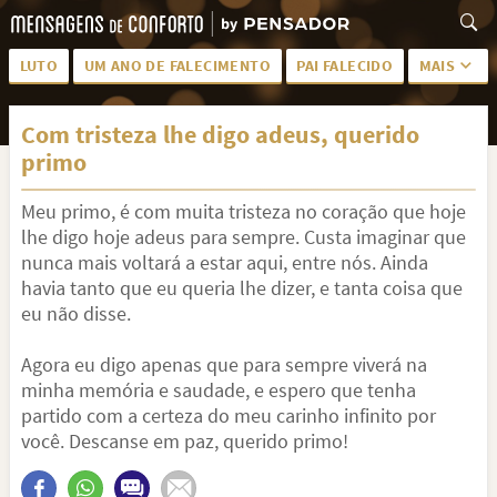
LUTO
UM ANO DE FALECIMENTO
PAI FALECIDO
MAIS
LUTO PARA AMIGA
PALAVRAS
Com tristeza lhe digo adeus, querido
SAUDADES DA MÃE
PÊSAMES
primo
PÊSAMES PARA AMIGA
DESCANSE EM PAZ
Meu primo, é com muita tristeza no coração que hoje
MEUS SENTIMENTOS
PÊSAMES PARA AMIGO
lhe digo hoje adeus para sempre. Custa imaginar que
nunca mais voltará a estar aqui, entre nós. Ainda
FRASES DE LUTO PARA AMIGO
FIM DE NAMORO
havia tanto que eu queria lhe dizer, e tanta coisa que
eu não disse.
TODAS AS CATEGORIAS
Agora eu digo apenas que para sempre viverá na
minha memória e saudade, e espero que tenha
partido com a certeza do meu carinho infinito por
você. Descanse em paz, querido primo!