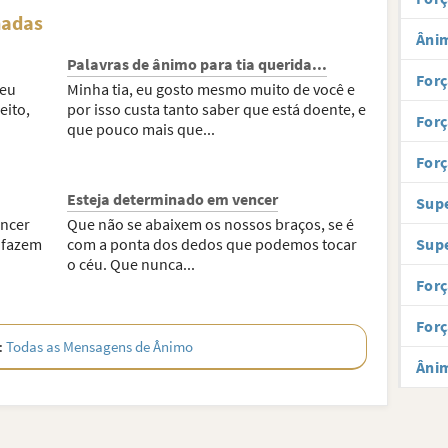
nadas
Ânim
Palavras de ânimo para tia querida...
Forç
meu
Minha tia, eu gosto mesmo muito de você e
eito,
por isso custa tanto saber que está doente, e
For
que pouco mais que...
For
Esteja determinado em vencer
Sup
encer
Que não se abaixem os nossos braços, se é
 fazem
com a ponta dos dedos que podemos tocar
Sup
o céu. Que nunca...
Forç
Forç
:
Todas as Mensagens de Ânimo
Âni