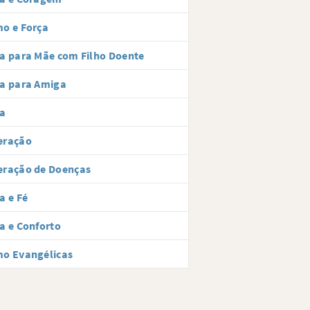
o e Força
a para Mãe com Filho Doente
ça para Amiga
ça
eração
eração de Doenças
a e Fé
a e Conforto
mo Evangélicas