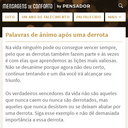
LUTO
UM ANO DE FALECIMENTO
PAI FALECIDO
MAIS
LUTO PARA AMIGA
PALAVRAS
Palavras de ânimo após uma derrota
SAUDADES DA MÃE
PÊSAMES
Na vida ninguém pode ou consegue vencer sempre,
PÊSAMES PARA AMIGA
DESCANSE EM PAZ
pelo que as derrotas também fazem parte e às vezes
MEUS SENTIMENTOS
PÊSAMES PARA AMIGO
é com elas que aprendemos as lições mais valiosas.
Não se desanime porque agora não deu certo,
FRASES DE LUTO PARA AMIGO
FIM DE NAMORO
continue tentando e um dia você irá alcançar seu
triunfo.
TODAS AS CATEGORIAS
Os verdadeiros vencedores da vida não são aqueles
que nunca caem ou nunca são derrotados, mas
aqueles que nunca desistem ou se deixam abalar por
uma derrota. Siga esse exemplo e não dê demasiada
importância a essa derrota.