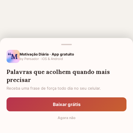
MENSAGENS RELACIONADAS
Motivação Diária · App gratuito
by Pensador · iOS & Android
PALAVRAS DE ÂNIMO
PARA UMA PESSOA ESPECIAL
QUE FALECEU
Palavras que acolhem quando mais
PARA ALGUÉM NO HOSPITAL
APÓS CIRURGIA
precisar
Receba uma frase de força todo dia no seu celular.
LUTO POR UMA CRIANÇA
HOMENAGEM PARA UMA IRMÃ
FALECIDA
PALAVRAS
ÂNIMO EVANGÉLICAS
Baixar grátis
LUTO POR UMA PESSOA
PALAVRAS DE CONSOLO
Agora não
QUERIDA