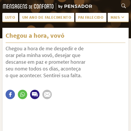
LUTO
UM ANO DE FALECIMENTO
PAI FALECIDO
MAIS
LUTO PARA AMIGA
PALAVRAS
Chegou a hora, vovó
SAUDADES DA MÃE
PÊSAMES
Chegou a hora de me despedir e de
PÊSAMES PARA AMIGA
DESCANSE EM PAZ
orar pela minha vovó, desejar que
MEUS SENTIMENTOS
PÊSAMES PARA AMIGO
descanse em paz e prometer honrar
seu nome todos os dias, aconteça
FRASES DE LUTO PARA AMIGO
FIM DE NAMORO
o que acontecer. Sentirei sua falta.
TODAS AS CATEGORIAS