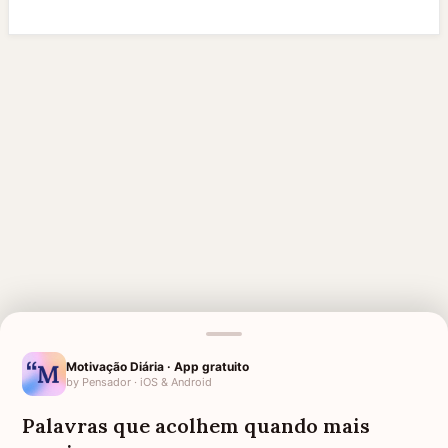
Motivação Diária · App gratuito
by Pensador · iOS & Android
MENSAGENS RELACIONADAS
Palavras que acolhem quando mais
ANIVERSÁRIO PARA AVÓ
AVÓ FALECIDA
FALECIDA