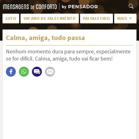
LUTO
UM ANO DE FALECIMENTO
PAI FALECIDO
MAIS
LUTO PARA AMIGA
PALAVRAS
Calma, amiga, tudo passa
SAUDADES DA MÃE
PÊSAMES
Nenhum momento dura para sempre, especialmente
PÊSAMES PARA AMIGA
DESCANSE EM PAZ
se for difícil. Calma, amiga, tudo vai ficar bem!
MEUS SENTIMENTOS
PÊSAMES PARA AMIGO
FRASES DE LUTO PARA AMIGO
FIM DE NAMORO
TODAS AS CATEGORIAS