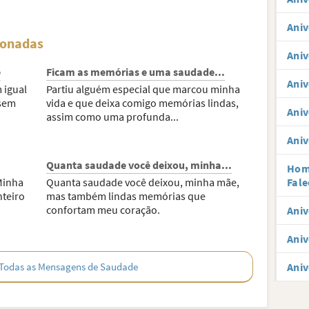
Aniv
ionadas
Aniv
e
Ficam as memórias e uma saudade...
Aniv
 igual
Partiu alguém especial que marcou minha
 sem
vida e que deixa comigo memórias lindas,
Aniv
assim como uma profunda...
Aniv
Quanta saudade você deixou, minha...
Hom
 Minha
Quanta saudade você deixou, minha mãe,
Fale
nteiro
mas também lindas memórias que
confortam meu coração.
Aniv
Aniv
Todas as Mensagens de Saudade
Aniv