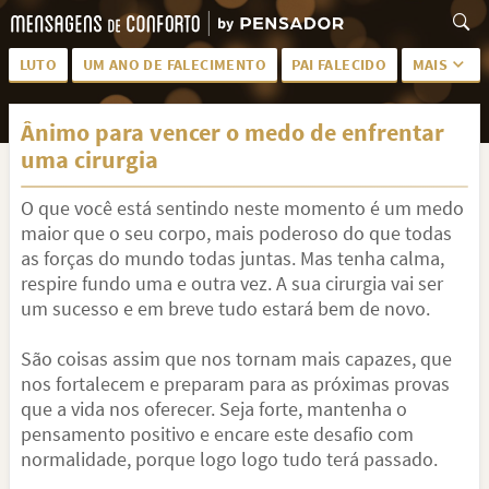
LUTO
UM ANO DE FALECIMENTO
PAI FALECIDO
MAIS
LUTO PARA AMIGA
PALAVRAS
Ânimo para vencer o medo de enfrentar
SAUDADES DA MÃE
PÊSAMES
uma cirurgia
PÊSAMES PARA AMIGA
DESCANSE EM PAZ
O que você está sentindo neste momento é um medo
MEUS SENTIMENTOS
PÊSAMES PARA AMIGO
maior que o seu corpo, mais poderoso do que todas
as forças do mundo todas juntas. Mas tenha calma,
FRASES DE LUTO PARA AMIGO
FIM DE NAMORO
respire fundo uma e outra vez. A sua cirurgia vai ser
um sucesso e em breve tudo estará bem de novo.
TODAS AS CATEGORIAS
São coisas assim que nos tornam mais capazes, que
nos fortalecem e preparam para as próximas provas
que a vida nos oferecer. Seja forte, mantenha o
pensamento positivo e encare este desafio com
normalidade, porque logo logo tudo terá passado.