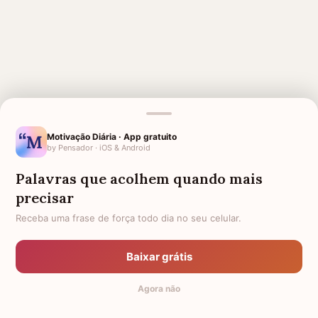
Motivação Diária · App gratuito
MENSAGENS RELACIONADAS
by Pensador · iOS & Android
PARA QUEM VAI FAZER
PARA UMA PESSOA ESPECIAL
Palavras que acolhem quando mais
CIRURGIA
QUE FALECEU
precisar
HOMENAGEM PARA UMA IRMÃ
ÂNIMO PARA AMIGA
FALECIDA
Receba uma frase de força todo dia no seu celular.
FRASES DE ESPERANÇA
PARA QUEM PERDEU O PAI
Baixar grátis
AMIGA QUE PERDEU O PAI
AMIGA QUE PERDEU A MÃE
Agora não
PARA QUEM PERDEU UM IRMÃO
AMIGO QUE PERDEU O PAI