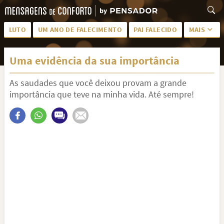
LUTO
UM ANO DE FALECIMENTO
PAI FALECIDO
MAIS
LUTO PARA AMIGA
PALAVRAS
Uma evidência da sua importância
SAUDADES DA MÃE
PÊSAMES
As saudades que você deixou provam a grande
PÊSAMES PARA AMIGA
DESCANSE EM PAZ
importância que teve na minha vida. Até sempre!
MEUS SENTIMENTOS
PÊSAMES PARA AMIGO
FRASES DE LUTO PARA AMIGO
FIM DE NAMORO
TODAS AS CATEGORIAS