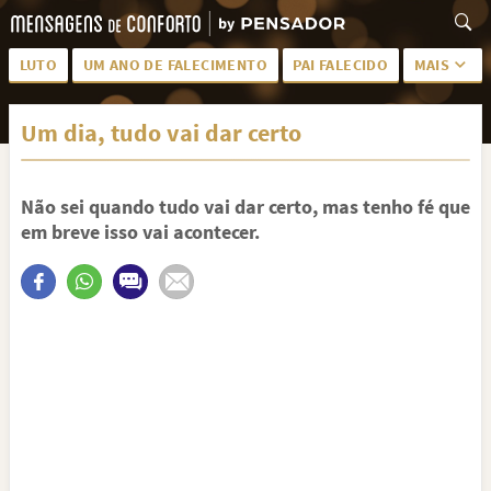
LUTO
UM ANO DE FALECIMENTO
PAI FALECIDO
MAIS
LUTO PARA AMIGA
PALAVRAS
Um dia, tudo vai dar certo
SAUDADES DA MÃE
PÊSAMES
PÊSAMES PARA AMIGA
DESCANSE EM PAZ
Não sei quando tudo vai dar certo, mas tenho fé que
MEUS SENTIMENTOS
PÊSAMES PARA AMIGO
em breve isso vai acontecer.
FRASES DE LUTO PARA AMIGO
FIM DE NAMORO
TODAS AS CATEGORIAS