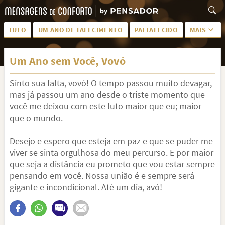
LUTO
UM ANO DE FALECIMENTO
PAI FALECIDO
MAIS
LUTO PARA AMIGA
PALAVRAS
Um Ano sem Você, Vovó
SAUDADES DA MÃE
PÊSAMES
Sinto sua falta, vovó! O tempo passou muito devagar,
PÊSAMES PARA AMIGA
DESCANSE EM PAZ
mas já passou um ano desde o triste momento que
MEUS SENTIMENTOS
PÊSAMES PARA AMIGO
você me deixou com este luto maior que eu; maior
que o mundo.
FRASES DE LUTO PARA AMIGO
FIM DE NAMORO
Desejo e espero que esteja em paz e que se puder me
TODAS AS CATEGORIAS
viver se sinta orgulhosa do meu percurso. E por maior
que seja a distância eu prometo que vou estar sempre
pensando em você. Nossa união é e sempre será
gigante e incondicional. Até um dia, avó!