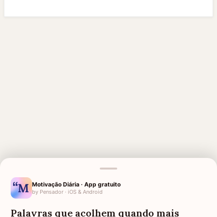
Motivação Diária · App gratuito
MENSAGENS RELACIONADAS
by Pensador · iOS & Android
VERSÍCULOS DE CONFORTO E
FRASES DE PÊSAMES
Palavras que acolhem quando mais
FORÇA