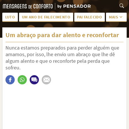
LUTO
UM ANO DE FALECIMENTO
PAI FALECIDO
MAIS
LUTO PARA AMIGA
PALAVRAS
Um abraço para dar alento e reconfortar
SAUDADES DA MÃE
PÊSAMES
Nunca estamos preparados para perder alguém que
PÊSAMES PARA AMIGA
DESCANSE EM PAZ
amamos, por isso, lhe envio um abraço que lhe dê
MEUS SENTIMENTOS
PÊSAMES PARA AMIGO
algum alento e que o reconforte pela perda que
sofreu.
FRASES DE LUTO PARA AMIGO
FIM DE NAMORO
TODAS AS CATEGORIAS