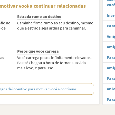
você
motivar você a continuar relacionadas
Ince
Estrada rumo ao destino
fie no
Caminhe firme rumo ao seu destino, mesmo
Para
e de
que a estrada seja árdua para caminhar.
Amig
Ami
Pesos que você carrega
Par
uas
Você carrega pesos infinitamente elevados.
Basta! Chegou a hora de tornar sua vida
mais leve, e para isso...
Amig
Para
Aniv
ens de incentivo para motivar você a continuar
Par