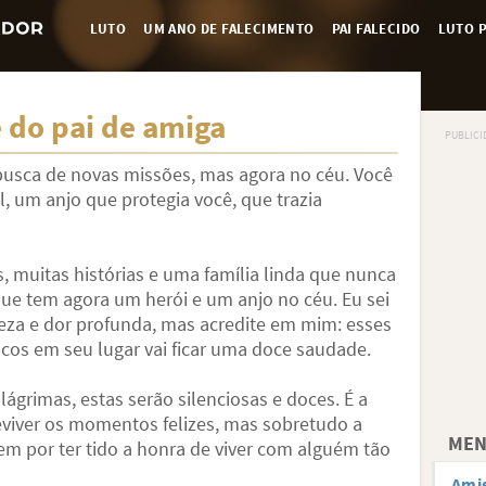
LUTO
UM ANO DE FALECIMENTO
PAI FALECIDO
LUTO P
 do pai de amiga
 busca de novas missões, mas agora no céu. Você
, um anjo que protegia você, que trazia
s, muitas histórias e uma família linda que nunca
que tem agora um herói e um anjo no céu. Eu sei
teza e dor profunda, mas acredite em mim: esses
cos em seu lugar vai ficar uma doce saudade.
ágrimas, estas serão silenciosas e doces. É a
eviver os momentos felizes, mas sobretudo a
MEN
 por ter tido a honra de viver com alguém tão
Amig