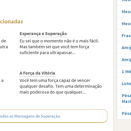
Meus
acionadas
Meu
Esperança e Superação
Fras
 de
Eu sei que o momento não é o mais fácil.
utra
Mas também sei que você tem força
Amig
suficiente para ultrapassar...
Ami
1 Mê
A Força da Vitória
 a
Você tem uma força capaz de vencer
Lut
qualquer desafio. Tem uma determinação
mais poderosa do que qualquer...
Pês
Mar
Pês
odas as Mensagens de Superação