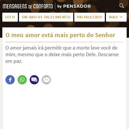
LUTO
UM ANO DE FALECIMENTO
PAI FALECIDO
MAIS
LUTO PARA AMIGA
PALAVRAS
O meu amor está mais perto do Senhor
SAUDADES DA MÃE
PÊSAMES
O amor jamais irá permitir que a morte leve você de
PÊSAMES PARA AMIGA
DESCANSE EM PAZ
mim, mesmo que o deixe mais perto Dele. Descanse
MEUS SENTIMENTOS
PÊSAMES PARA AMIGO
em paz.
FRASES DE LUTO PARA AMIGO
FIM DE NAMORO
TODAS AS CATEGORIAS