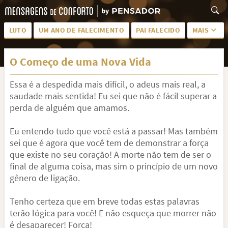
LUTO
UM ANO DE FALECIMENTO
PAI FALECIDO
MAIS
LUTO PARA AMIGA
PALAVRAS
O Começo de uma Nova Vida
SAUDADES DA MÃE
PÊSAMES
Essa é a despedida mais difícil, o adeus mais real, a
PÊSAMES PARA AMIGA
DESCANSE EM PAZ
saudade mais sentida! Eu sei que não é fácil superar a
MEUS SENTIMENTOS
PÊSAMES PARA AMIGO
perda de alguém que amamos.
FRASES DE LUTO PARA AMIGO
FIM DE NAMORO
Eu entendo tudo que você está a passar! Mas também
sei que é agora que você tem de demonstrar a força
TODAS AS CATEGORIAS
que existe no seu coração! A morte não tem de ser o
final de alguma coisa, mas sim o princípio de um novo
gênero de ligação.
Tenho certeza que em breve todas estas palavras
terão lógica para você! E não esqueça que morrer não
é desaparecer! Força!