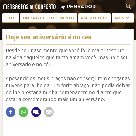
LUTO
UM ANO DE FALECIMENTO
PAI FALECIDO
MAIS
LUTO PARA AMIGA
PALAVRAS
Hoje seu aniversário é no céu
SAUDADES DA MÃE
PÊSAMES
Desde seu nascimento que você foi o maior tesouro
PÊSAMES PARA AMIGA
DESCANSE EM PAZ
na vida daqueles que tanto amam você, mas hoje seu
MEUS SENTIMENTOS
PÊSAMES PARA AMIGO
aniversário é no céu.
FRASES DE LUTO PARA AMIGO
FIM DE NAMORO
Apesar de os meus braços não conseguirem chegar às
nuvens para lhe dar um forte abraço, não podia deixar
TODAS AS CATEGORIAS
de lhe prestar a minha homenagem no dia em que
estaria comemorando mais um aniversário.