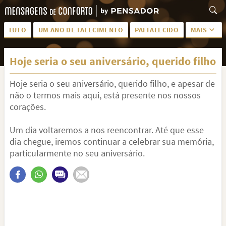
LUTO
UM ANO DE FALECIMENTO
PAI FALECIDO
MAIS
LUTO PARA AMIGA
PALAVRAS
Hoje seria o seu aniversário, querido filho
SAUDADES DA MÃE
PÊSAMES
Hoje seria o seu aniversário, querido filho, e apesar de
PÊSAMES PARA AMIGA
DESCANSE EM PAZ
não o termos mais aqui, está presente nos nossos
MEUS SENTIMENTOS
PÊSAMES PARA AMIGO
corações.
FRASES DE LUTO PARA AMIGO
FIM DE NAMORO
Um dia voltaremos a nos reencontrar. Até que esse
dia chegue, iremos continuar a celebrar sua memória,
TODAS AS CATEGORIAS
particularmente no seu aniversário.