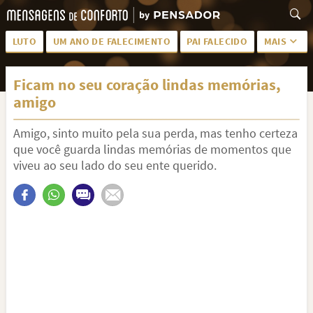
LUTO
UM ANO DE FALECIMENTO
PAI FALECIDO
MAIS
LUTO PARA AMIGA
PALAVRAS
Ficam no seu coração lindas memórias,
SAUDADES DA MÃE
PÊSAMES
amigo
PÊSAMES PARA AMIGA
DESCANSE EM PAZ
Amigo, sinto muito pela sua perda, mas tenho certeza
MEUS SENTIMENTOS
PÊSAMES PARA AMIGO
que você guarda lindas memórias de momentos que
viveu ao seu lado do seu ente querido.
FRASES DE LUTO PARA AMIGO
FIM DE NAMORO
TODAS AS CATEGORIAS