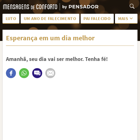
LUTO
UM ANO DE FALECIMENTO
PAI FALECIDO
MAIS
LUTO PARA AMIGA
PALAVRAS
Esperança em um dia melhor
SAUDADES DA MÃE
PÊSAMES
PÊSAMES PARA AMIGA
DESCANSE EM PAZ
Amanhã, seu dia vai ser melhor. Tenha fé!
MEUS SENTIMENTOS
PÊSAMES PARA AMIGO
FRASES DE LUTO PARA AMIGO
FIM DE NAMORO
TODAS AS CATEGORIAS