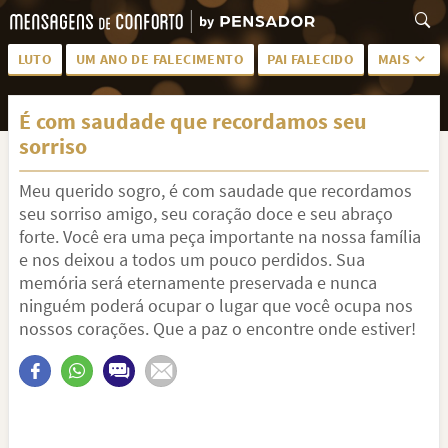
LUTO
UM ANO DE FALECIMENTO
PAI FALECIDO
MAIS
LUTO PARA AMIGA
PALAVRAS
É com saudade que recordamos seu
SAUDADES DA MÃE
PÊSAMES
sorriso
PÊSAMES PARA AMIGA
DESCANSE EM PAZ
Meu querido sogro, é com saudade que recordamos
MEUS SENTIMENTOS
PÊSAMES PARA AMIGO
seu sorriso amigo, seu coração doce e seu abraço
forte. Você era uma peça importante na nossa família
FRASES DE LUTO PARA AMIGO
FIM DE NAMORO
e nos deixou a todos um pouco perdidos. Sua
memória será eternamente preservada e nunca
TODAS AS CATEGORIAS
ninguém poderá ocupar o lugar que você ocupa nos
nossos corações. Que a paz o encontre onde estiver!