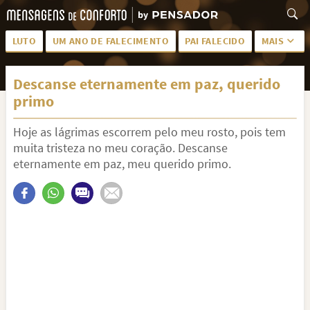
LUTO
UM ANO DE FALECIMENTO
PAI FALECIDO
MAIS
LUTO PARA AMIGA
PALAVRAS
Descanse eternamente em paz, querido
SAUDADES DA MÃE
PÊSAMES
primo
PÊSAMES PARA AMIGA
DESCANSE EM PAZ
Hoje as lágrimas escorrem pelo meu rosto, pois tem
MEUS SENTIMENTOS
PÊSAMES PARA AMIGO
muita tristeza no meu coração. Descanse
eternamente em paz, meu querido primo.
FRASES DE LUTO PARA AMIGO
FIM DE NAMORO
TODAS AS CATEGORIAS