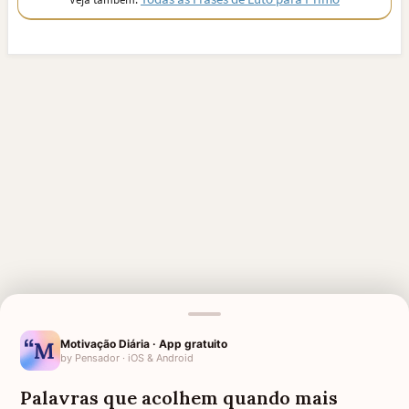
Motivação Diária · App gratuito
by Pensador · iOS & Android
MENSAGENS RELACIONADAS
Palavras que acolhem quando mais
DESCANSE EM PAZ PRIMO
DESCANSE EM PAZ TIA