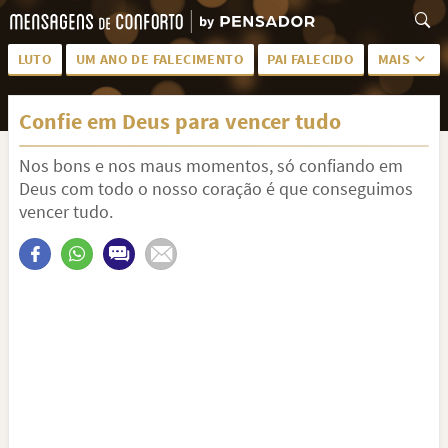
LUTO
UM ANO DE FALECIMENTO
PAI FALECIDO
MAIS
LUTO PARA AMIGA
PALAVRAS
Confie em Deus para vencer tudo
SAUDADES DA MÃE
PÊSAMES
Nos bons e nos maus momentos, só confiando em
PÊSAMES PARA AMIGA
DESCANSE EM PAZ
Deus com todo o nosso coração é que conseguimos
MEUS SENTIMENTOS
PÊSAMES PARA AMIGO
vencer tudo.
FRASES DE LUTO PARA AMIGO
FIM DE NAMORO
TODAS AS CATEGORIAS