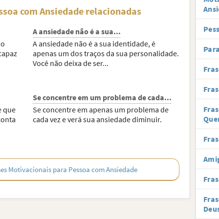
Ans
essoa com Ansiedade relacionadas
Pes
A ansiedade não é a sua...
ho
A ansiedade não é a sua identidade, é
Para
capaz
apenas um dos traços da sua personalidade.
Você não deixa de ser...
Fra
Fras
Se concentre em um problema de cada...
Fra
e que
Se concentre em apenas um problema de
Que
conta
cada vez e verá sua ansiedade diminuir.
Fras
Ami
ses Motivacionais para Pessoa com Ansiedade
Fras
Fras
Deu