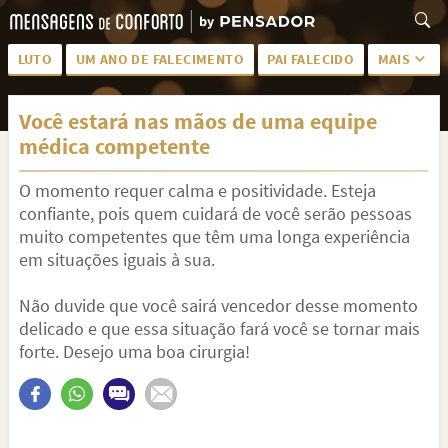
LUTO
UM ANO DE FALECIMENTO
PAI FALECIDO
MAIS
LUTO PARA AMIGA
PALAVRAS
Você estará nas mãos de uma equipe
SAUDADES DA MÃE
PÊSAMES
médica competente
PÊSAMES PARA AMIGA
DESCANSE EM PAZ
O momento requer calma e positividade. Esteja
MEUS SENTIMENTOS
PÊSAMES PARA AMIGO
confiante, pois quem cuidará de você serão pessoas
muito competentes que têm uma longa experiência
FRASES DE LUTO PARA AMIGO
FIM DE NAMORO
em situações iguais à sua.
TODAS AS CATEGORIAS
Não duvide que você sairá vencedor desse momento
delicado e que essa situação fará você se tornar mais
forte. Desejo uma boa cirurgia!