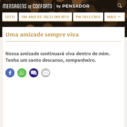
LUTO
UM ANO DE FALECIMENTO
PAI FALECIDO
MAIS
LUTO PARA AMIGA
PALAVRAS
Uma amizade sempre viva
SAUDADES DA MÃE
PÊSAMES
PÊSAMES PARA AMIGA
DESCANSE EM PAZ
Nossa amizade continuará viva dentro de mim.
MEUS SENTIMENTOS
PÊSAMES PARA AMIGO
Tenha um santo descanso, companheiro.
FRASES DE LUTO PARA AMIGO
FIM DE NAMORO
TODAS AS CATEGORIAS