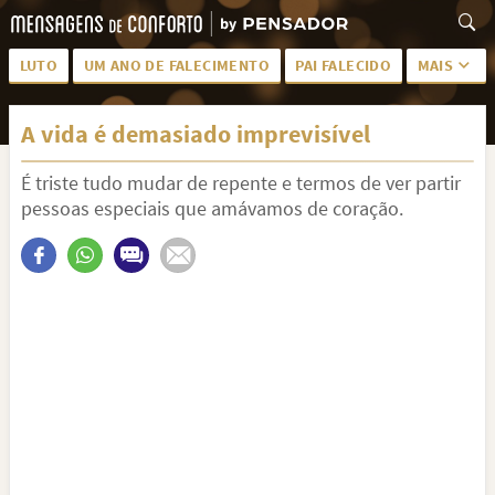
LUTO
UM ANO DE FALECIMENTO
PAI FALECIDO
MAIS
LUTO PARA AMIGA
PALAVRAS
A vida é demasiado imprevisível
SAUDADES DA MÃE
PÊSAMES
É triste tudo mudar de repente e termos de ver partir
PÊSAMES PARA AMIGA
DESCANSE EM PAZ
pessoas especiais que amávamos de coração.
MEUS SENTIMENTOS
PÊSAMES PARA AMIGO
FRASES DE LUTO PARA AMIGO
FIM DE NAMORO
TODAS AS CATEGORIAS