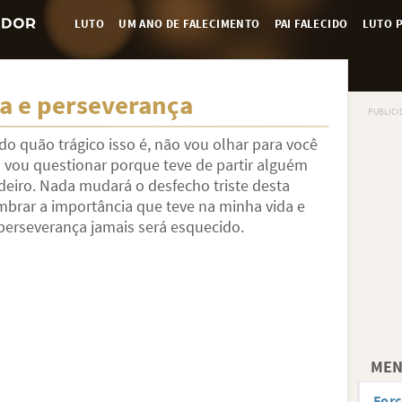
LUTO
UM ANO DE FALECIMENTO
PAI FALECIDO
LUTO P
a e perseverança
do quão trágico isso é, não vou olhar para você
 vou questionar porque teve de partir alguém
eiro. Nada mudará o desfecho triste desta
embrar a importância que teve na minha vida e
perseverança jamais será esquecido.
MEN
Forç