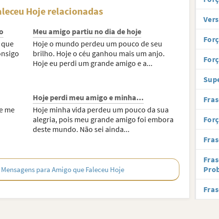
leceu Hoje relacionadas
Vers
o
Meu amigo partiu no dia de hoje
For
 que
Hoje o mundo perdeu um pouco de seu
onsigo
brilho. Hoje o céu ganhou mais um anjo.
For
Hoje eu perdi um grande amigo e a...
Supe
Hoje perdi meu amigo e minha...
Fras
ue me
Hoje minha vida perdeu um pouco da sua
alegria, pois meu grande amigo foi embora
For
deste mundo. Não sei ainda...
Fras
Fras
Pro
 Mensagens para Amigo que Faleceu Hoje
Fras