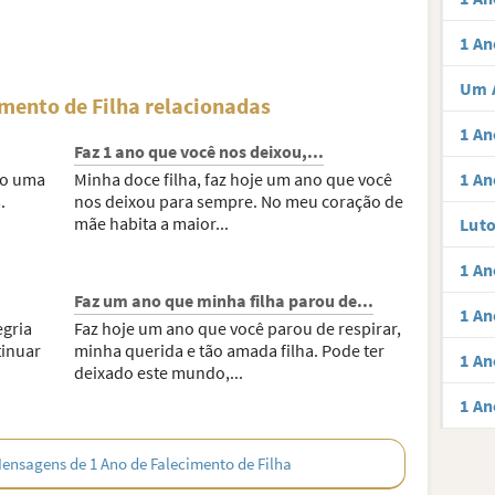
1 An
Um 
mento de Filha relacionadas
1 An
Faz 1 ano que você nos deixou,...
to uma
Minha doce filha, faz hoje um ano que você
1 An
.
nos deixou para sempre. No meu coração de
mãe habita a maior...
Lut
1 An
Faz um ano que minha filha parou de...
1 An
egria
Faz hoje um ano que você parou de respirar,
tinuar
minha querida e tão amada filha. Pode ter
1 An
deixado este mundo,...
1 An
ensagens de 1 Ano de Falecimento de Filha