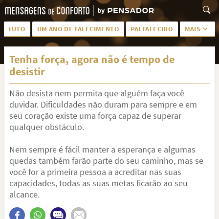
LUTO
UM ANO DE FALECIMENTO
PAI FALECIDO
MAIS
LUTO PARA AMIGA
PALAVRAS
Tenha força, agora não é tempo de
SAUDADES DA MÃE
PÊSAMES
desistir
PÊSAMES PARA AMIGA
DESCANSE EM PAZ
Não desista nem permita que alguém faça você
MEUS SENTIMENTOS
PÊSAMES PARA AMIGO
duvidar. Dificuldades não duram para sempre e em
seu coração existe uma força capaz de superar
FRASES DE LUTO PARA AMIGO
FIM DE NAMORO
qualquer obstáculo.
TODAS AS CATEGORIAS
Nem sempre é fácil manter a esperança e algumas
quedas também farão parte do seu caminho, mas se
você for a primeira pessoa a acreditar nas suas
capacidades, todas as suas metas ficarão ao seu
alcance.