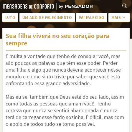
LUTO
UM ANO DE FALECIMENTO
PAI FALECIDO
MAIS
LUTO PARA AMIGA
PALAVRAS
Sua filha viverá no seu coração para
SAUDADES DA MÃE
PÊSAMES
sempre
PÊSAMES PARA AMIGA
DESCANSE EM PAZ
É muita a vontade que tenho de consolar você, mas
MEUS SENTIMENTOS
PÊSAMES PARA AMIGO
são poucas as palavas que têm esse poder. Perder
uma filha é algo que nunca deveria acontecer nesse
FRASES DE LUTO PARA AMIGO
FIM DE NAMORO
mundo e eu me sinto triste por saber que você está
enfrentando essa grande adversidade.
TODAS AS CATEGORIAS
Mas eu sei também que Deus está do seu lado, assim
como todas as pessoas que amam você. Tenho
certeza que nunca se sentirá abandonada e nunca
terá de carregar esse fardo sozinha. É difícil, mas com
o apoio de todos tudo se torna possível.