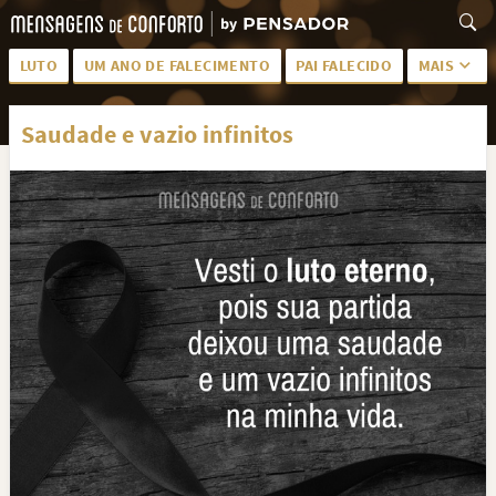
LUTO
UM ANO DE FALECIMENTO
PAI FALECIDO
MAIS
LUTO PARA AMIGA
PALAVRAS
Saudade e vazio infinitos
SAUDADES DA MÃE
PÊSAMES
PÊSAMES PARA AMIGA
DESCANSE EM PAZ
MEUS SENTIMENTOS
PÊSAMES PARA AMIGO
FRASES DE LUTO PARA AMIGO
FIM DE NAMORO
TODAS AS CATEGORIAS