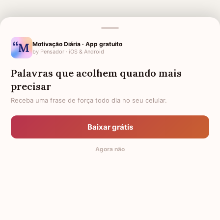
Motivação Diária · App gratuito
by Pensador · iOS & Android
MENSAGENS RELACIONADAS
Palavras que acolhem quando mais
SAUDADE DA AVÓ
HOMENAGEM PARA MÃE
precisar
FALECIDA
Receba uma frase de força todo dia no seu celular.
SAUDADE
MÃE FALECIDA
SAUDADE DA MINHA FILHA
SAUDADE E ADEUS
Baixar grátis
FILHOS COM SAUDADE DA MÃE
FRASES DE SAUDADES DE
Agora não
FALECIDA
QUEM MORREU