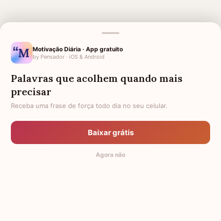
MENSAGENS RELACIONADAS
AGRADECIMENTO POR CUIDAR
FÉ E ESPERANÇA
Motivação Diária · App gratuito
DO MEU FILHO
by Pensador · iOS & Android
FRASES EVANGÉLICAS PARA
AMIGA QUE PERDEU O PAI
Palavras que acolhem quando mais
FORTALECER O SEU CORAÇÃO
E A SUA FÉ
precisar
Receba uma frase de força todo dia no seu celular.
AMIGA QUE PERDEU A MÃE
1 MÊS DE FALECIMENTO DO MEU
PAI
LUTO PARA AMIGA
PÊSAMES PARA AMIGA QUE
Baixar grátis
PERDEU O MARIDO
Agora não
PÊSAMES PARA AMIGA
LUTO POR UMA CRIANÇA