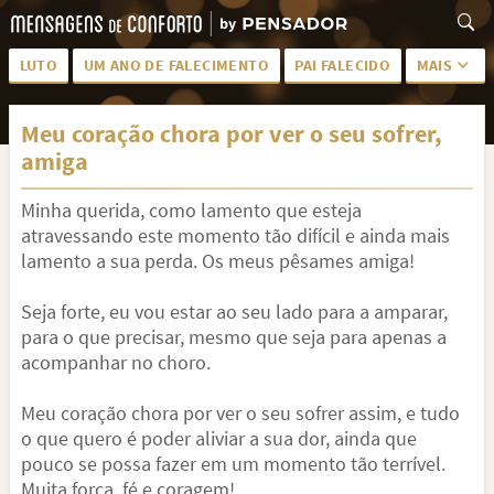
LUTO
UM ANO DE FALECIMENTO
PAI FALECIDO
MAIS
LUTO PARA AMIGA
PALAVRAS
Meu coração chora por ver o seu sofrer,
SAUDADES DA MÃE
PÊSAMES
amiga
PÊSAMES PARA AMIGA
DESCANSE EM PAZ
Minha querida, como lamento que esteja
MEUS SENTIMENTOS
PÊSAMES PARA AMIGO
atravessando este momento tão difícil e ainda mais
lamento a sua perda. Os meus pêsames amiga!
FRASES DE LUTO PARA AMIGO
FIM DE NAMORO
Seja forte, eu vou estar ao seu lado para a amparar,
TODAS AS CATEGORIAS
para o que precisar, mesmo que seja para apenas a
acompanhar no choro.
Meu coração chora por ver o seu sofrer assim, e tudo
o que quero é poder aliviar a sua dor, ainda que
pouco se possa fazer em um momento tão terrível.
Muita força, fé e coragem!