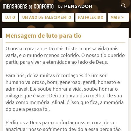
LUTO
UM ANO DE FALECIMENTO
PAI FALECIDO
MAIS
LUTO PARA AMIGA
PALAVRAS
Mensagem de luto para tio
SAUDADES DA MÃE
PÊSAMES
O nosso coração está mais triste, a nossa vida mais
PÊSAMES PARA AMIGA
DESCANSE EM PAZ
vazia, e o mundo menos colorido. O nosso tio querido
MEUS SENTIMENTOS
PÊSAMES PARA AMIGO
partiu para viver a eternidade ao lado de Deus.
FRASES DE LUTO PARA AMIGO
FIM DE NAMORO
Para nós, deixa muitas recordações de um ser
humano valoroso, bom, generoso, gentil, honesto e
TODAS AS CATEGORIAS
admirável. Ele soube honrar a vida, soube honrar o
milagre que é viver. Deixou para nós o melhor de sua
vida como memória. Afinal, é isso que fica, a memória
do que a pessoa foi.
Pedimos a Deus para confortar nossos corações e
apaziguar nosso sofrimento devido a essa perda tão