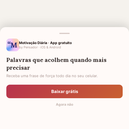
Motivação Diária · App gratuito
by Pensador · iOS & Android
MENSAGENS RELACIONADAS
Palavras que acolhem quando mais
LUTO PARA TIO
FRASES DE LUTO PARA TIO
precisar
LUTO PARA AMIGA
LUTO PARA COLEGA DE
TRABALHO
Receba uma frase de força todo dia no seu celular.
LUTO
IRMÃO FALECIDO
Baixar grátis
LUTO PARA IRMÃO
LUTO PARA PRIMO
Agora não
LUTO PARA VIZINHO
LUTO PARA PRIMA