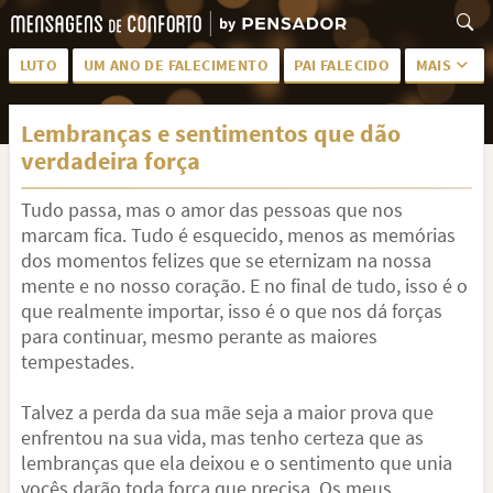
LUTO
UM ANO DE FALECIMENTO
PAI FALECIDO
MAIS
LUTO PARA AMIGA
PALAVRAS
Lembranças e sentimentos que dão
SAUDADES DA MÃE
PÊSAMES
verdadeira força
PÊSAMES PARA AMIGA
DESCANSE EM PAZ
Tudo passa, mas o amor das pessoas que nos
MEUS SENTIMENTOS
PÊSAMES PARA AMIGO
marcam fica. Tudo é esquecido, menos as memórias
dos momentos felizes que se eternizam na nossa
FRASES DE LUTO PARA AMIGO
FIM DE NAMORO
mente e no nosso coração. E no final de tudo, isso é o
que realmente importar, isso é o que nos dá forças
TODAS AS CATEGORIAS
para continuar, mesmo perante as maiores
tempestades.
Talvez a perda da sua mãe seja a maior prova que
enfrentou na sua vida, mas tenho certeza que as
lembranças que ela deixou e o sentimento que unia
vocês darão toda força que precisa. Os meus