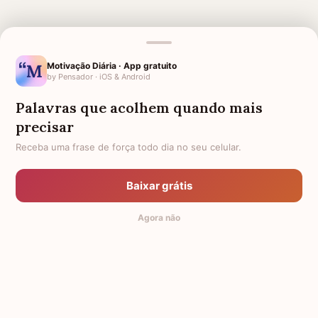
MENSAGENS RELACIONADAS
Motivação Diária · App gratuito
by Pensador · iOS & Android
FORÇA PARA MÃE COM FILHO
MEUS SENTIMENTOS À FAMÍLIA
DOENTE
Palavras que acolhem quando mais
VERSÍCULOS DE CONFORTO E
FORÇA PARA AMIGA
precisar
FORÇA
Receba uma frase de força todo dia no seu celular.
MEUS SENTIMENTOS
FORÇA
FRASES PARA COROA DE
SUPERAÇÃO E FORÇA
Baixar grátis
FLORES
Agora não
FRASES DE SENTIMENTOS
MEUS SENTIMENTOS AMIGA