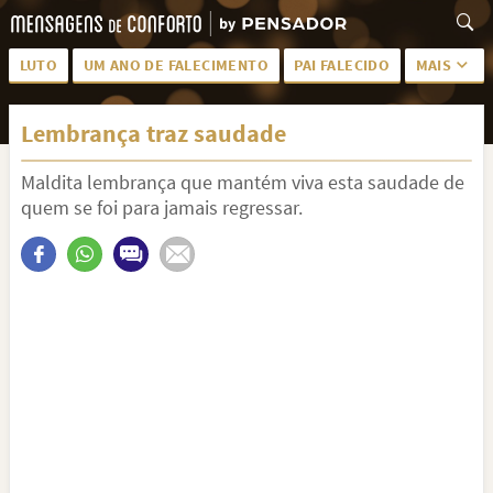
LUTO
UM ANO DE FALECIMENTO
PAI FALECIDO
MAIS
LUTO PARA AMIGA
PALAVRAS
Lembrança traz saudade
SAUDADES DA MÃE
PÊSAMES
Maldita lembrança que mantém viva esta saudade de
PÊSAMES PARA AMIGA
DESCANSE EM PAZ
quem se foi para jamais regressar.
MEUS SENTIMENTOS
PÊSAMES PARA AMIGO
FRASES DE LUTO PARA AMIGO
FIM DE NAMORO
TODAS AS CATEGORIAS