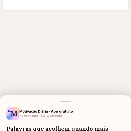
Motivação Diária · App gratuito
MENSAGENS RELACIONADAS
by Pensador · iOS & Android
SAUDADE DA AVÓ
HOMENAGEM PARA MÃE
Palavras que acolhem quando mais
FALECIDA