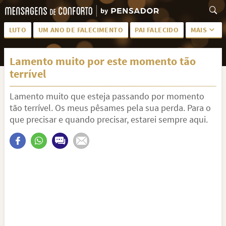
LUTO
UM ANO DE FALECIMENTO
PAI FALECIDO
MAIS
LUTO PARA AMIGA
PALAVRAS
Lamento muito por este momento tão
SAUDADES DA MÃE
PÊSAMES
terrível
PÊSAMES PARA AMIGA
DESCANSE EM PAZ
Lamento muito que esteja passando por momento
MEUS SENTIMENTOS
PÊSAMES PARA AMIGO
tão terrível. Os meus pêsames pela sua perda. Para o
que precisar e quando precisar, estarei sempre aqui.
FRASES DE LUTO PARA AMIGO
FIM DE NAMORO
TODAS AS CATEGORIAS